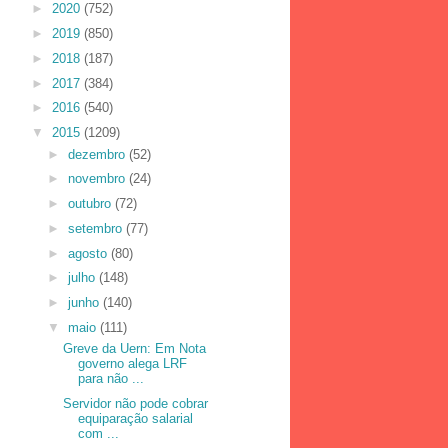
►
2020
(752)
►
2019
(850)
►
2018
(187)
►
2017
(384)
►
2016
(540)
▼
2015
(1209)
►
dezembro
(52)
►
novembro
(24)
►
outubro
(72)
►
setembro
(77)
►
agosto
(80)
►
julho
(148)
►
junho
(140)
▼
maio
(111)
Greve da Uern: Em Nota
governo alega LRF
para não ...
Servidor não pode cobrar
equiparação salarial
com ...