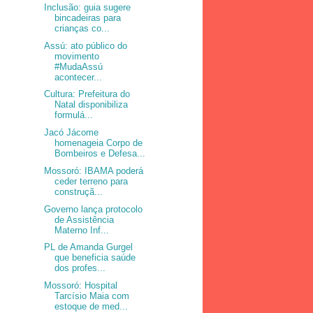
Inclusão: guia sugere
bincadeiras para
crianças co...
Assú: ato público do
movimento
#MudaAssú
acontecer...
Cultura: Prefeitura do
Natal disponibiliza
formulá...
Jacó Jácome
homenageia Corpo de
Bombeiros e Defesa...
Mossoró: IBAMA poderá
ceder terreno para
construçã...
Governo lança protocolo
de Assistência
Materno Inf...
PL de Amanda Gurgel
que beneficia saúde
dos profes...
Mossoró: Hospital
Tarcísio Maia com
estoque de med...