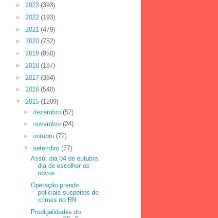
►
2023
(393)
►
2022
(193)
►
2021
(479)
►
2020
(752)
►
2019
(850)
►
2018
(187)
►
2017
(384)
►
2016
(540)
▼
2015
(1209)
►
dezembro
(52)
►
novembro
(24)
►
outubro
(72)
▼
setembro
(77)
Assú: dia 04 de outubro,
dia de escolher os
novos ...
Operação prende
policiais suspeitos de
crimes no RN
Prodigalidades do